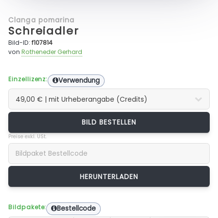
Clanga pomarina
Schreiadler
Bild-ID:
f107814
von
Rotheneder Gerhard
Einzellizenz:
Verwendung
BILD BESTELLEN
Preise exkl. USt.
Bildpakete:
Bestellcode