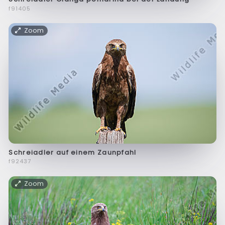
f91405
Zoom
Schreiadler auf einem Zaunpfahl
f92437
Zoom