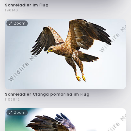
Schreiadler im Flug
f96146
Zoom
Schreiadler Clanga pomarina im Flug
f103842
Zoom