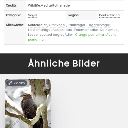
Wildlife.Media/Rotheneder
Credits:
Vögel
Deutschland
Kategorie:
Region:
Schreiadler
,
Greifvogel
,
Raubvogel
,
Taggreifvogel
,
Stichwörter:
Habichtartige
,
Accipitridae
,
Pommernadler
,
Kainismus
,
Lesser spotted eagle
,
Adler
,
Clanga pomarina
,
Aquila
pomarina
Ähnliche Bilder
Zoom