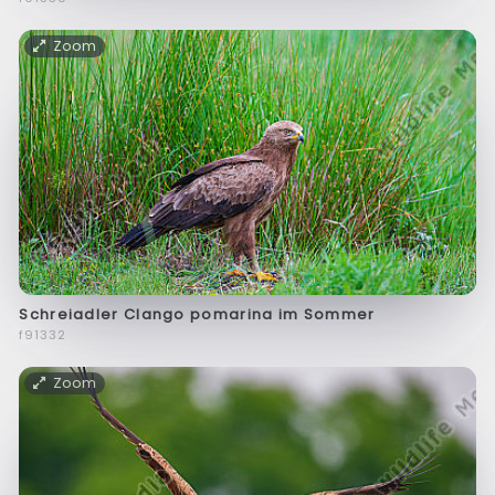
Zoom
Schreiadler Clango pomarina im Sommer
f91332
Zoom