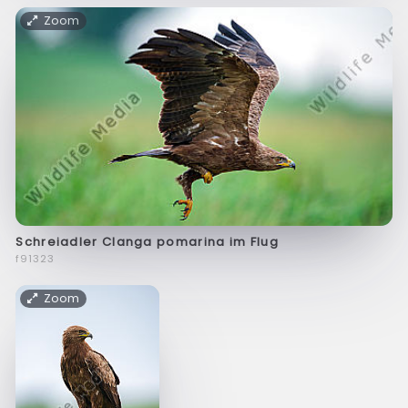
Zoom
Schreiadler Clanga pomarina im Flug
f91323
Zoom