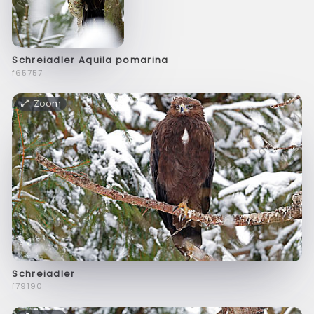
Schreiadler Aquila pomarina
f65757
Zoom
Schreiadler
f79190