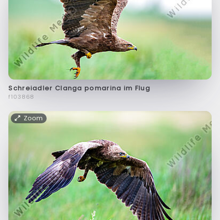
Schreiadler Clanga pomarina im Flug
f103868
Zoom