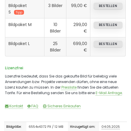
Bildpaket
3 Bilder
99,00 €
BESTELLEN
S
Tipp
Bildpaket M
10
299,00
BESTELLEN
Bilder
€
Bildpaket L
25
699,00
BESTELLEN
Bilder
€
Lizenzfrei
Lizenzfrei bedeutet, dass Sie das gekaufte Bild für beliebig viele
Anwendungen bzw. Projekte verwenden dürfen, ohne eine neue
Lizenz kaufen zu müssen. In der
Preisliste
finden Sie die aktuellen
Tarife. Für eine Bestellung senden Sie uns bitte eine
E-Mail Anfrage
.
Kontakt
FAQ
Sicheres Einkaufen
6554x4372 PX / 12 MB
04.05.2025
Bildgröße:
Hinzugefügt am: