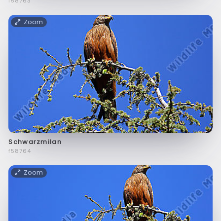
f58763
Zoom
Schwarzmilan
f58764
Zoom