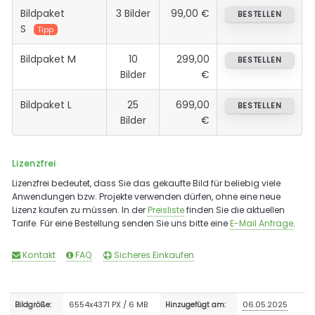
Bildpaket
3 Bilder
99,00 €
BESTELLEN
S
Tipp
Bildpaket M
10
299,00
BESTELLEN
Bilder
€
Bildpaket L
25
699,00
BESTELLEN
Bilder
€
Lizenzfrei
Lizenzfrei bedeutet, dass Sie das gekaufte Bild für beliebig viele
Anwendungen bzw. Projekte verwenden dürfen, ohne eine neue
Lizenz kaufen zu müssen. In der
Preisliste
finden Sie die aktuellen
Tarife. Für eine Bestellung senden Sie uns bitte eine
E-Mail Anfrage
.
Kontakt
FAQ
Sicheres Einkaufen
6554x4371 PX / 6 MB
06.05.2025
Bildgröße:
Hinzugefügt am: