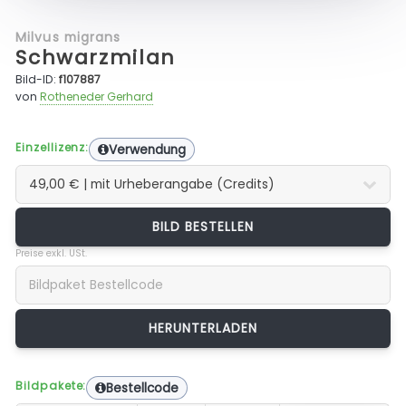
Milvus migrans
Schwarzmilan
Bild-ID:
f107887
von
Rotheneder Gerhard
Einzellizenz:
Verwendung
BILD BESTELLEN
Preise exkl. USt.
Bildpakete:
Bestellcode