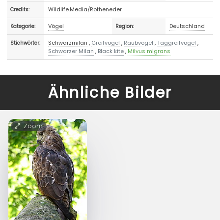
Wildlife.Media/Rotheneder
Credits:
Vögel
Deutschland
Kategorie:
Region:
Schwarzmilan
,
Greifvogel
,
Raubvogel
,
Taggreifvogel
,
Stichwörter:
Schwarzer Milan
,
Black kite
,
Milvus migrans
Ähnliche Bilder
Zoom