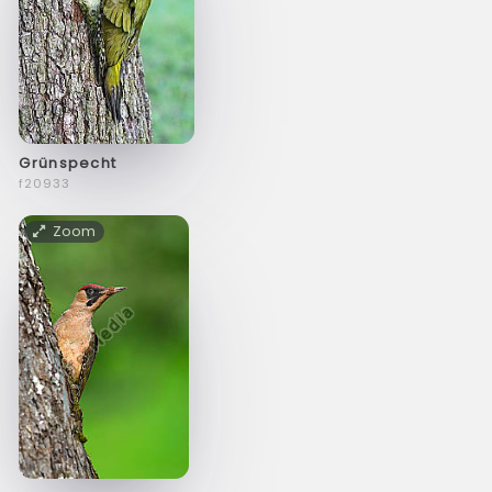
Grünspecht
f20933
Zoom