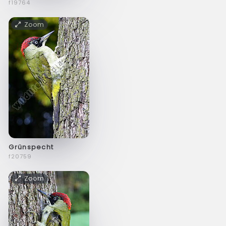
f19764
Zoom
Grünspecht
f20759
Zoom