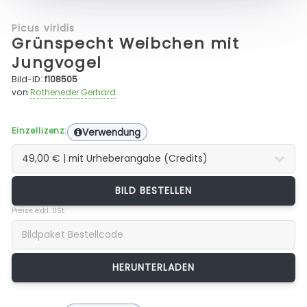
Picus viridis
Grünspecht Weibchen mit
Jungvogel
Bild-ID:
f108505
von
Rotheneder Gerhard
Einzellizenz:
Verwendung
BILD BESTELLEN
Preise exkl. USt.