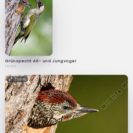
Grünspecht Alt- und Jungvogel
f47211
Zoom