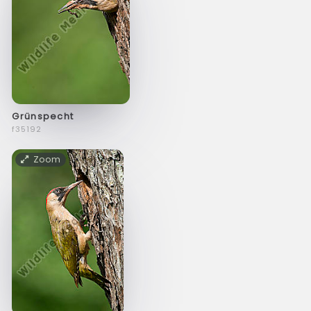
Grünspecht
f35192
Zoom