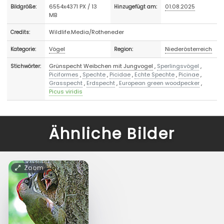
6554x4371 PX / 13
01.08.2025
Bildgröße:
Hinzugefügt am:
MB
Wildlife.Media/Rotheneder
Credits:
Vögel
Niederösterreich
Kategorie:
Region:
Grünspecht Weibchen mit Jungvogel
,
Sperlingsvögel
,
Stichwörter:
Piciformes
,
Spechte
,
Picidae
,
Echte Spechte
,
Picinae
,
Grasspecht
,
Erdspecht
,
European green woodpecker
,
Picus viridis
Ähnliche Bilder
Zoom