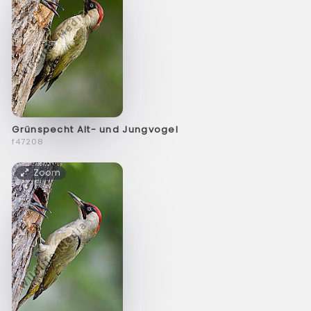
Grünspecht Alt- und Jungvogel
f47208
Zoom