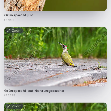
Grünspecht juv.
f47212
Zoom
Grünspecht auf Nahrungssuche
f58275
Zoom