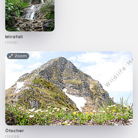
Mirafall
f10061
Zoom
Ötscher
f10066