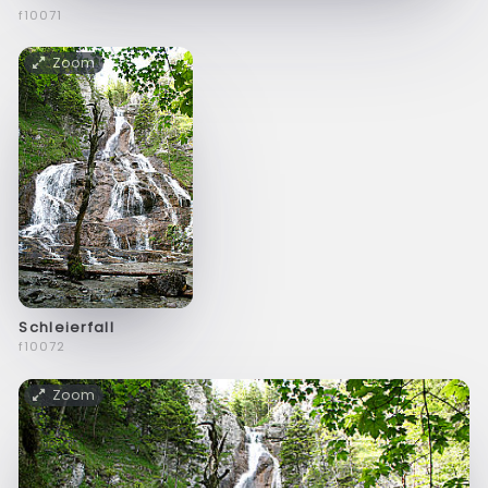
f10071
Zoom
Schleierfall
f10072
Zoom