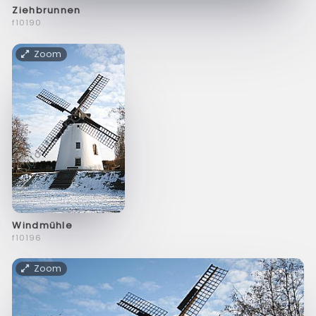
Ziehbrunnen
f10190
Zoom
Windmühle
f10196
Zoom