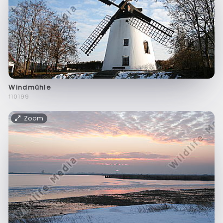
Windmühle
f10199
Zoom