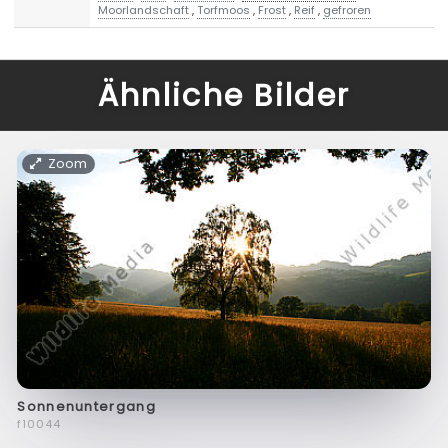
Moorlandschaft
,
Torfmoos
,
Frost
,
Reif
,
gefroren
Ähnliche Bilder
Zoom
Sonnenuntergang
f10044