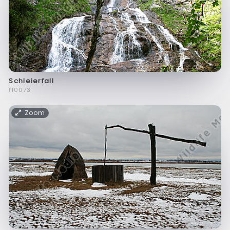
Schleierfall
f10073
Zoom