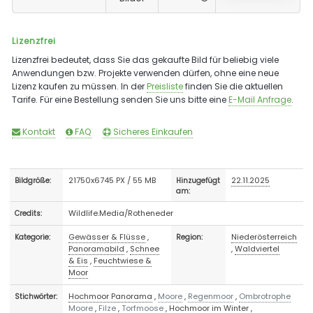
Lizenzfrei
Lizenzfrei bedeutet, dass Sie das gekaufte Bild für beliebig viele
Anwendungen bzw. Projekte verwenden dürfen, ohne eine neue
Lizenz kaufen zu müssen. In der
Preisliste
finden Sie die aktuellen
Tarife. Für eine Bestellung senden Sie uns bitte eine
E-Mail Anfrage
.
Kontakt
FAQ
Sicheres Einkaufen
21750x6745 PX / 55 MB
22.11.2025
Bildgröße:
Hinzugefügt
am:
Wildlife.Media/Rotheneder
Credits:
Gewässer & Flüsse
,
Niederösterreich
Kategorie:
Region:
Panoramabild
,
Schnee
,
Waldviertel
& Eis
,
Feuchtwiese &
Moor
Hochmoor Panorama
,
Moore
,
Regenmoor
,
Ombrotrophe
Stichwörter:
Moore
,
Filze
,
Torfmoose
,
Hochmoor im Winter
,