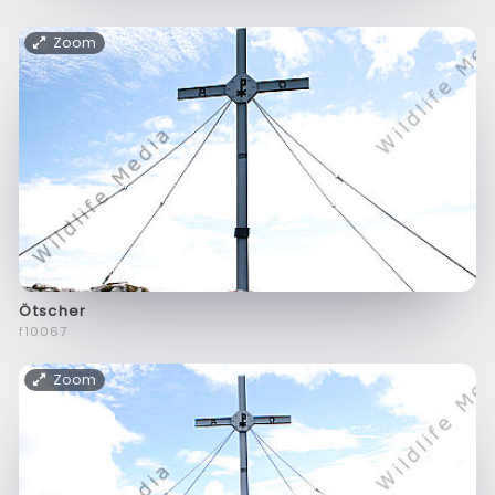
Zoom
Ötscher
f10067
Zoom