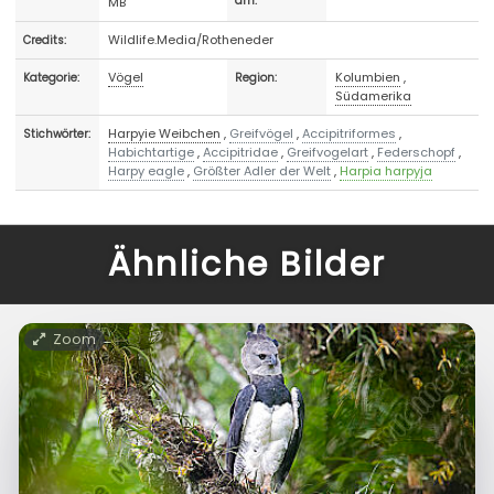
MB
am:
Wildlife.Media/Rotheneder
Credits:
Vögel
Kolumbien
,
Kategorie:
Region:
Südamerika
Harpyie Weibchen
,
Greifvögel
,
Accipitriformes
,
Stichwörter:
Habichtartige
,
Accipitridae
,
Greifvogelart
,
Federschopf
,
Harpy eagle
,
Größter Adler der Welt
,
Harpia harpyja
Ähnliche Bilder
Zoom