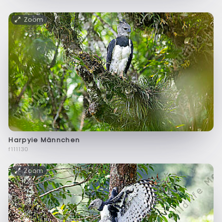
Zoom
Harpyie Männchen
f111130
Zoom