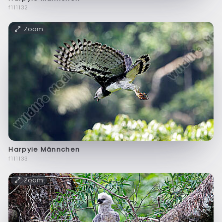
f111132
Zoom
Harpyie Männchen
f111133
Zoom