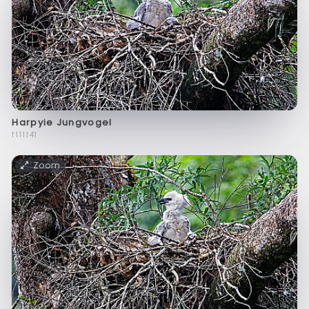
Harpyie Jungvogel
f111141
Zoom