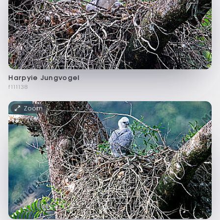
Harpyie Jungvogel
f111138
Zoom