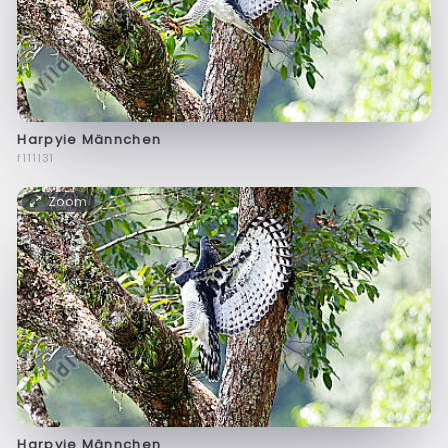
Harpyie Männchen
f111131
Zoom
Harpyie Männchen