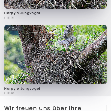
Harpyie Jungvogel
f111145
Zoom
Harpyie Jungvogel
f111146
Wir freuen uns über Ihre