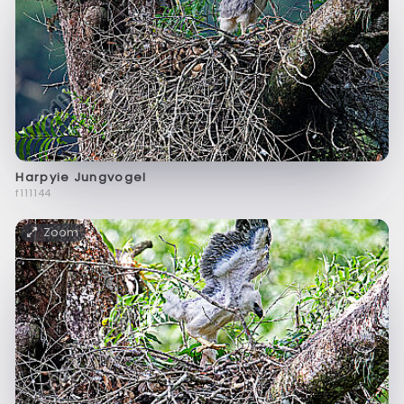
Harpyie Jungvogel
f111144
Zoom