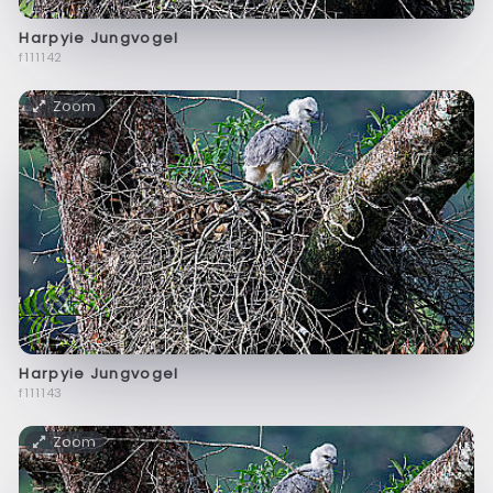
Harpyie Jungvogel
f111142
Zoom
Harpyie Jungvogel
f111143
Zoom