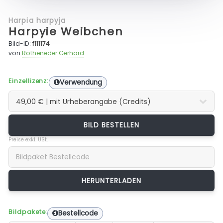
Harpia harpyja
Harpyie Weibchen
Bild-ID:
f111174
von
Rotheneder Gerhard
Einzellizenz:
Verwendung
BILD BESTELLEN
Preise exkl. USt.
Bildpakete:
Bestellcode