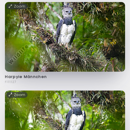
Zoom
Harpyie Männchen
f111127
Zoom