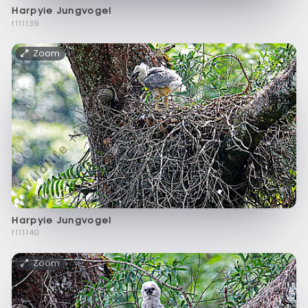
Harpyie Jungvogel
f111139
Zoom
Harpyie Jungvogel
f111140
Zoom