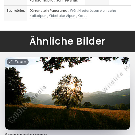
Panoramabild
,
Schnee & Eis
Dürrenstein Panorama
,
WG
,
Niederösterreichische
Stichwörter:
Kalkalpen
,
Ybbstaler Alpen
,
Karst
Ähnliche Bilder
Zoom
Sonnenuntergang