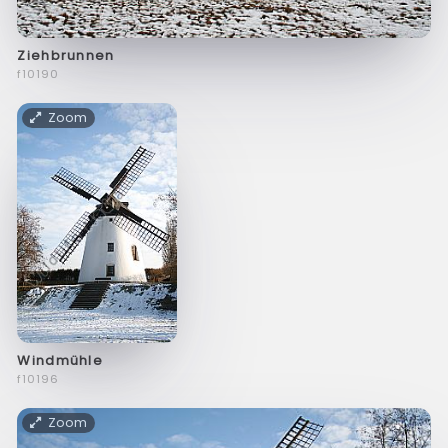
Ziehbrunnen
f10190
Zoom
Windmühle
f10196
Zoom