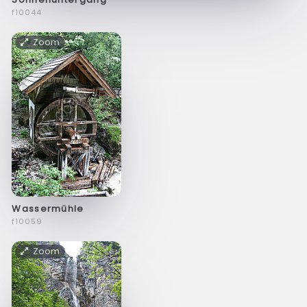
f10044
Zoom
Wassermühle
f10059
Zoom