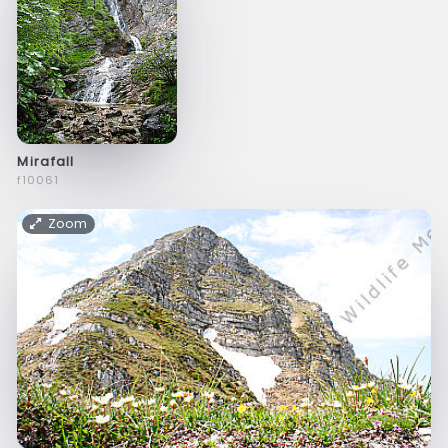
Mirafall
f10061
Zoom