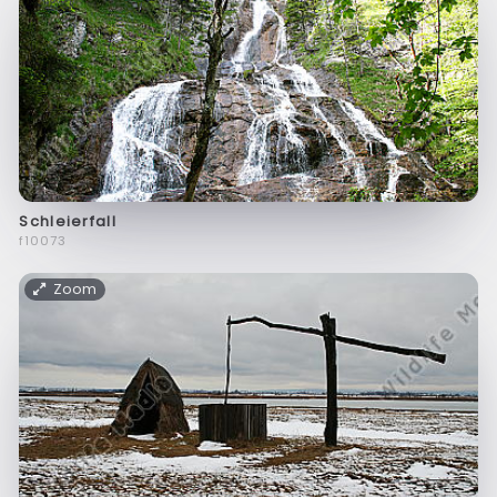
Schleierfall
f10073
Zoom