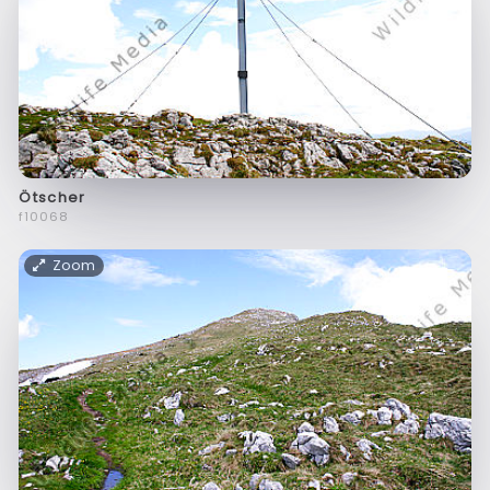
Ötscher
f10068
Zoom