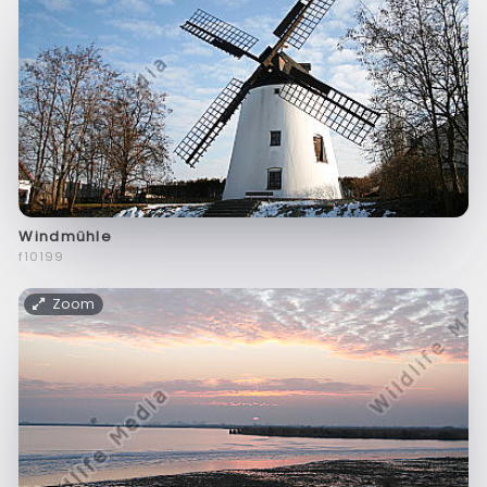
Windmühle
f10199
Zoom