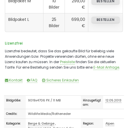
Bildpaket M
10
299,00
BESTELLEN
Bilder
€
Bildpaket L
25
699,00
BESTELLEN
Bilder
€
Lizenzfrei
Lizenzfrei bedeutet, dass Sie das gekaufte Bild für beliebig viele
Anwendungen bzw. Projekte verwenden dürfen, ohne eine neue
Lizenz kaufen zu müssen. In der
Preisliste
finden Sie die aktuellen
Tarife. Für eine Bestellung senden Sie uns bitte eine
E-Mail Anfrage
.
Kontakt
FAQ
Sicheres Einkaufen
9019x4706 PX / 11 MB
12.05.2013
Bildgröße:
Hinzugefügt
am:
Wildlife.Media/Rotheneder
Credits:
Berge & Gebirge
,
Alpen
Kategorie:
Region: