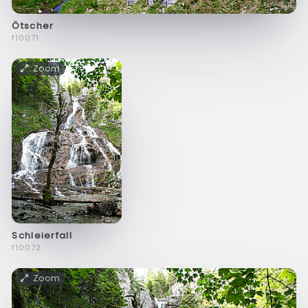
Ötscher
f10071
Zoom
Schleierfall
f10072
Zoom