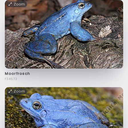
Zoom
Moorfrosch
f34573
Zoom