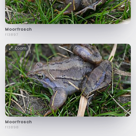
Moorfrosch
f13897
Zoom
Moorfrosch
f13898