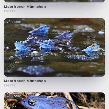
Moorfrosch Männchen
f36225
Zoom
Moorfrosch Männchen
f36226
Zoom