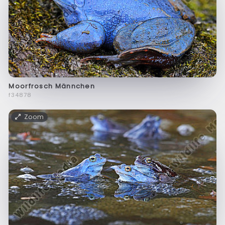
Moorfrosch Männchen
f34878
Zoom