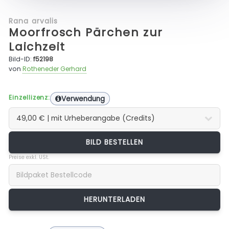
Rana arvalis
Moorfrosch Pärchen zur
Laichzeit
Bild-ID:
f52198
von
Rotheneder Gerhard
Einzellizenz:
Verwendung
BILD BESTELLEN
Preise exkl. USt.