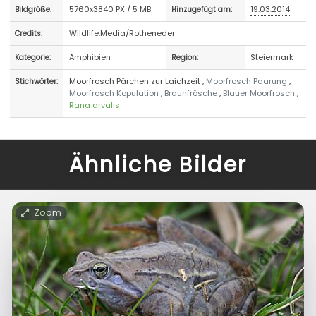
5760x3840 PX / 5 MB
19.03.2014
Bildgröße:
Hinzugefügt am:
Wildlife.Media/Rotheneder
Credits:
Amphibien
Steiermark
Kategorie:
Region:
Moorfrosch Pärchen zur Laichzeit
,
Moorfrosch Paarung
,
Stichwörter:
Moorfrosch Kopulation
,
Braunfrösche
,
Blauer Moorfrosch
,
Rana arvalis
Ähnliche Bilder
Zoom