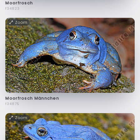
Moorfrosch
f34823
Zoom
Moorfrosch Männchen
f34875
Zoom