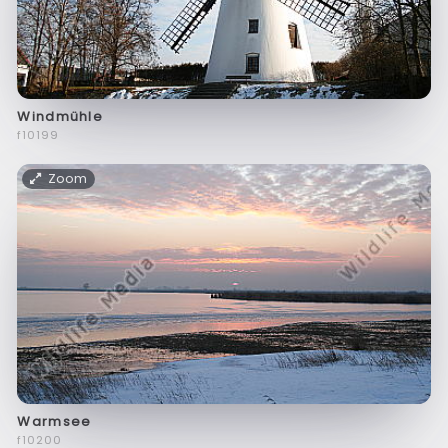
Windmühle
f10199
Zoom
Warmsee
f10200