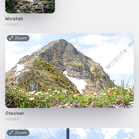
Mirafall
f10061
Zoom
Ötscher
f10066
Zoom