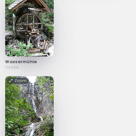
Wassermühle
f10059
Zoom