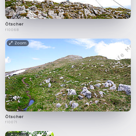
Ötscher
f10068
Zoom
Ötscher
f10071
Zoom