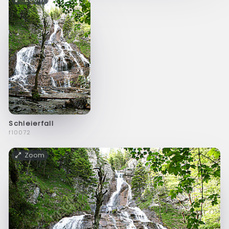
Schleierfall
f10072
Zoom