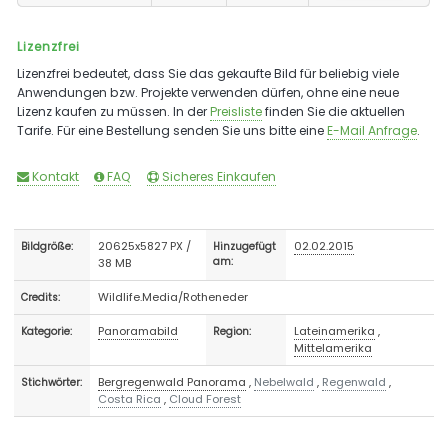
Lizenzfrei
Lizenzfrei bedeutet, dass Sie das gekaufte Bild für beliebig viele
Anwendungen bzw. Projekte verwenden dürfen, ohne eine neue
Lizenz kaufen zu müssen. In der
Preisliste
finden Sie die aktuellen
Tarife. Für eine Bestellung senden Sie uns bitte eine
E-Mail Anfrage
.
Kontakt
FAQ
Sicheres Einkaufen
20625x5827 PX /
02.02.2015
Bildgröße:
Hinzugefügt
38 MB
am:
Wildlife.Media/Rotheneder
Credits:
Panoramabild
Lateinamerika
,
Kategorie:
Region:
Mittelamerika
Bergregenwald Panorama
,
Nebelwald
,
Regenwald
,
Stichwörter:
Costa Rica
,
Cloud Forest