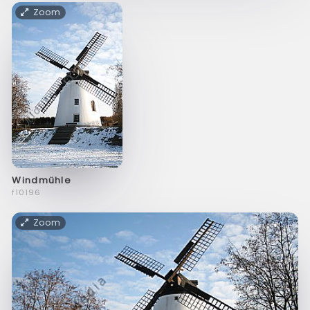
Zoom
Windmühle
f10196
Zoom