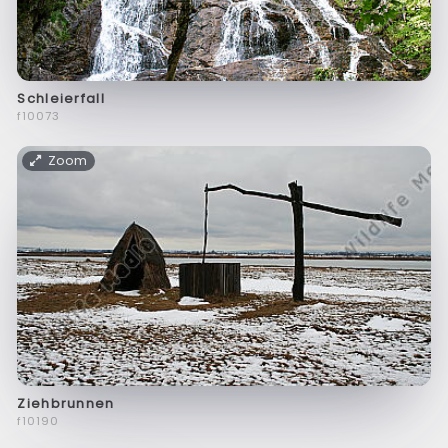
Schleierfall
f10073
Zoom
Ziehbrunnen
f10190