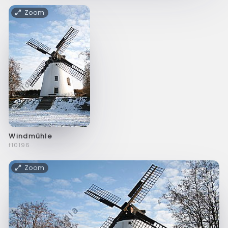
Zoom
Windmühle
f10196
Zoom