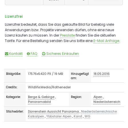
Lizenzfrei
Lizenzfrei bedeutet, dass Sie das gekaufte Bild für beliebig viele
Anwendungen bzw. Projekte verwenden dürfen, ohne eine neue
Lizenz kaufen zu müssen. In der
Preisliste
finden Sie die aktuellen
Tarife. Für eine Bestellung senden Sie uns bitte eine
E-Mail Anfrage
.
Kontakt
FAQ
Sicheres Einkaufen
17576x5420 PX / 19 MB
18.05.2016
Bildgröße:
Hinzugefügt
am:
Wildlife.Media/Rotheneder
Credits:
Berge & Gebirge
,
Alpen
,
Kategorie:
Region:
Panoramabild
Niederösterreich
Dürrenstein Aussicht Panorama
,
Niederösterreichische
Stichwörter:
Kalkalpen
,
Ybbstaler Alpen
,
Karst
,
WG