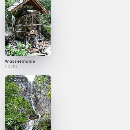
Wassermühle
f10059
Zoom