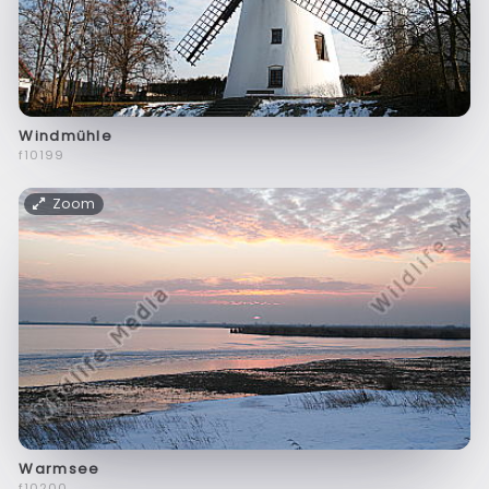
Windmühle
f10199
Zoom
Warmsee
f10200