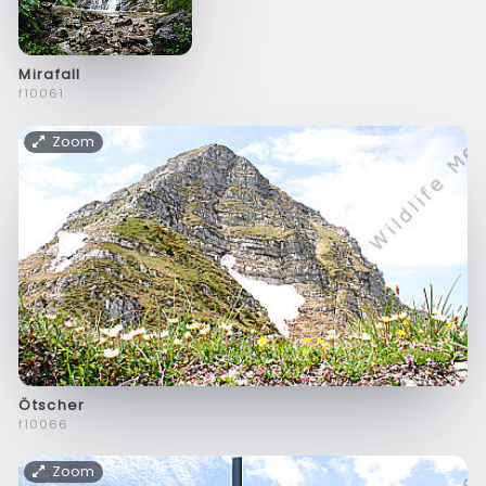
Mirafall
f10061
Zoom
Ötscher
f10066
Zoom