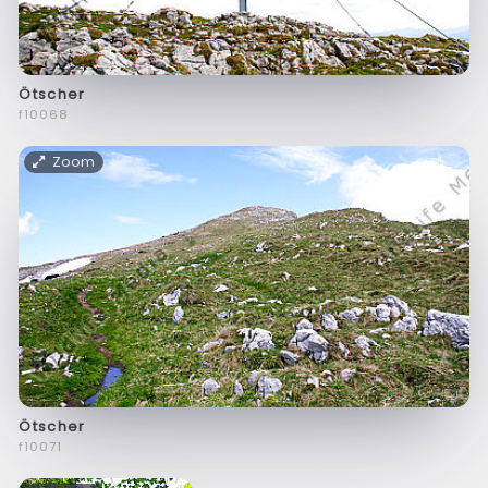
Ötscher
f10068
Zoom
Ötscher
f10071