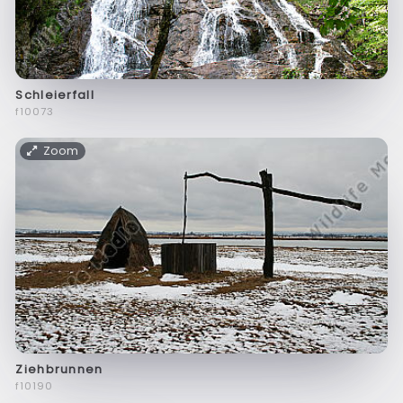
Schleierfall
f10073
Zoom
Ziehbrunnen
f10190