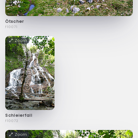
Ötscher
f10071
Zoom
Schleierfall
f10072
Zoom