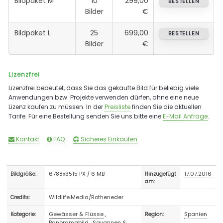
Bildpaket M
10
299,00
BESTELLEN
Bilder
€
Bildpaket L
25
699,00
BESTELLEN
Bilder
€
Lizenzfrei
Lizenzfrei bedeutet, dass Sie das gekaufte Bild für beliebig viele
Anwendungen bzw. Projekte verwenden dürfen, ohne eine neue
Lizenz kaufen zu müssen. In der
Preisliste
finden Sie die aktuellen
Tarife. Für eine Bestellung senden Sie uns bitte eine
E-Mail Anfrage
.
Kontakt
FAQ
Sicheres Einkaufen
6788x3515 PX / 6 MB
17.07.2016
Bildgröße:
Hinzugefügt
am:
Wildlife.Media/Rotheneder
Credits:
Gewässer & Flüsse
,
Spanien
Kategorie:
Region:
Panoramabild
,
Savannen &