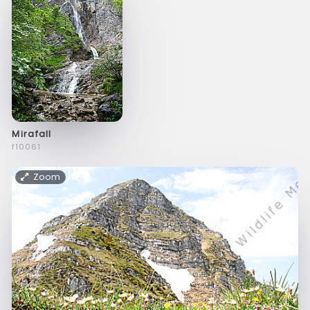
Mirafall
f10061
Zoom