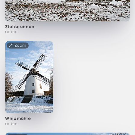
Ziehbrunnen
f10190
Zoom
Windmühle
f10196