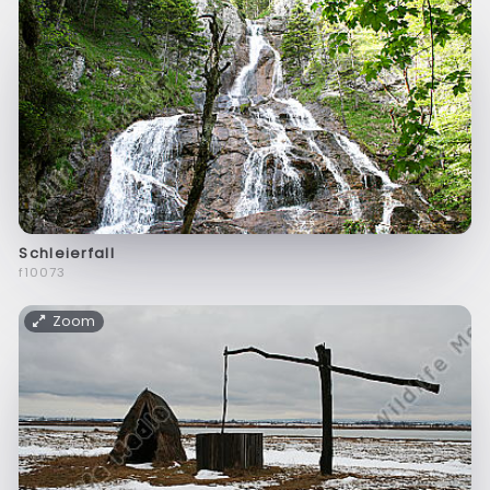
Schleierfall
f10073
Zoom