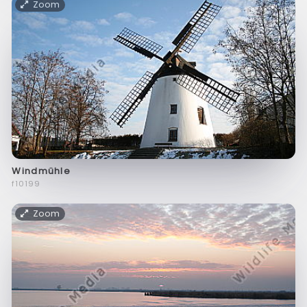
Zoom
Windmühle
f10199
Zoom