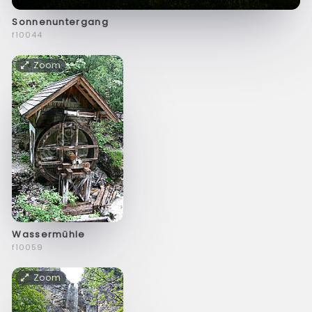
Sonnenuntergang
f10044
Zoom
Wassermühle
f10059
Zoom