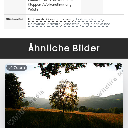
Steppen
,
Wolkenstimmung
,
Wüste
Halbwüste Oase Panorama
,
Bardenas Reales
,
Stichwörter:
Halbwüste
,
Navarra
,
Sandstein
,
Berg in der Wüste
Ähnliche Bilder
Zoom