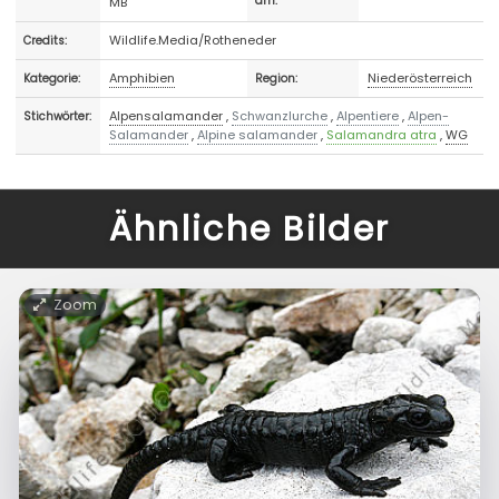
MB
am:
Wildlife.Media/Rotheneder
Credits:
Amphibien
Niederösterreich
Kategorie:
Region:
Alpensalamander
,
Schwanzlurche
,
Alpentiere
,
Alpen-
Stichwörter:
Salamander
,
Alpine salamander
,
Salamandra atra
,
WG
Ähnliche Bilder
Zoom