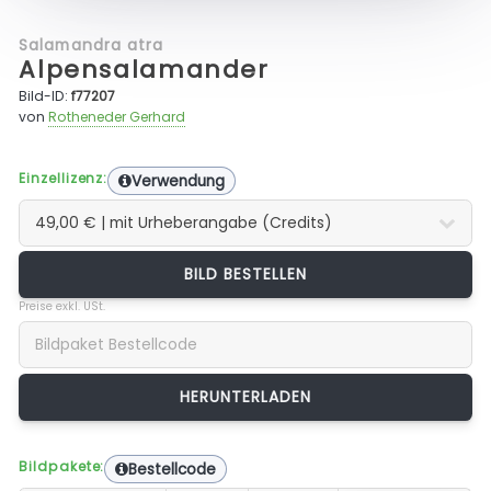
Salamandra atra
Alpensalamander
Bild-ID:
f77207
von
Rotheneder Gerhard
Einzellizenz:
Verwendung
BILD BESTELLEN
Preise exkl. USt.
Bildpakete:
Bestellcode