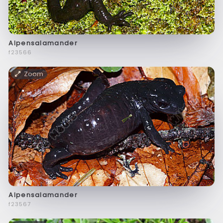
Alpensalamander
f23566
Zoom
Alpensalamander
f23567