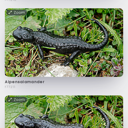
Zoom
Alpensalamander
f77211
Zoom