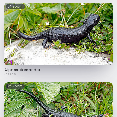
Zoom
Alpensalamander
f77208
Zoom