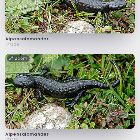
Alpensalamander
f77209
Zoom
Alpensalamander
f77210