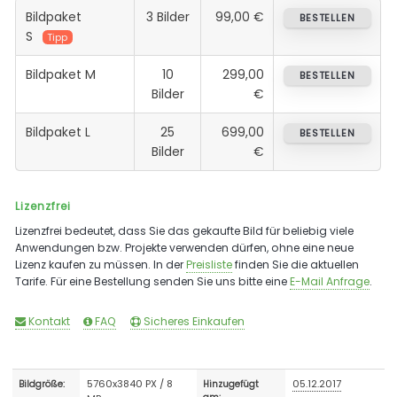
Bildpaket
3 Bilder
99,00 €
BESTELLEN
S
Tipp
Bildpaket M
10
299,00
BESTELLEN
Bilder
€
Bildpaket L
25
699,00
BESTELLEN
Bilder
€
Lizenzfrei
Lizenzfrei bedeutet, dass Sie das gekaufte Bild für beliebig viele
Anwendungen bzw. Projekte verwenden dürfen, ohne eine neue
Lizenz kaufen zu müssen. In der
Preisliste
finden Sie die aktuellen
Tarife. Für eine Bestellung senden Sie uns bitte eine
E-Mail Anfrage
.
Kontakt
FAQ
Sicheres Einkaufen
5760x3840 PX / 8
05.12.2017
Bildgröße:
Hinzugefügt