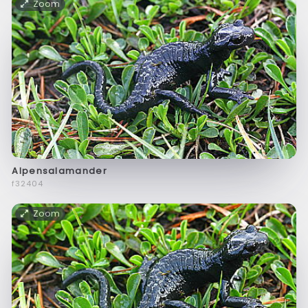
Zoom
Alpensalamander
f32404
Zoom