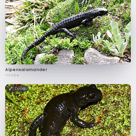
Alpensalamander
f10064
Zoom