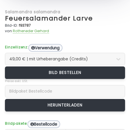
Salamandra salamandra
Feuersalamander Larve
Bild-ID:
f93787
von
Rotheneder Gerhard
Einzellizenz:
Verwendung
BILD BESTELLEN
Preise exkl. USt.
Bildpakete:
Bestellcode