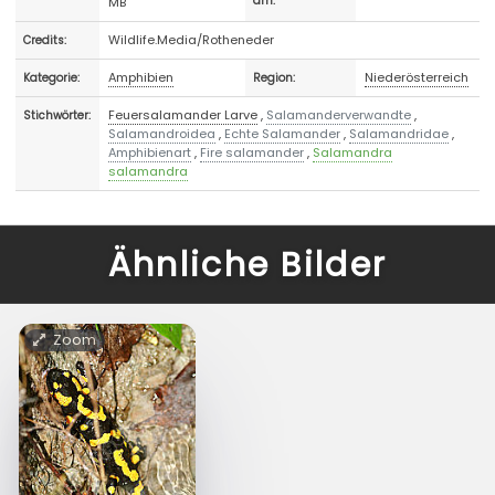
MB
am:
Wildlife.Media/Rotheneder
Credits:
Amphibien
Niederösterreich
Kategorie:
Region:
Feuersalamander Larve
,
Salamanderverwandte
,
Stichwörter:
Salamandroidea
,
Echte Salamander
,
Salamandridae
,
Amphibienart
,
Fire salamander
,
Salamandra
salamandra
Ähnliche Bilder
Zoom