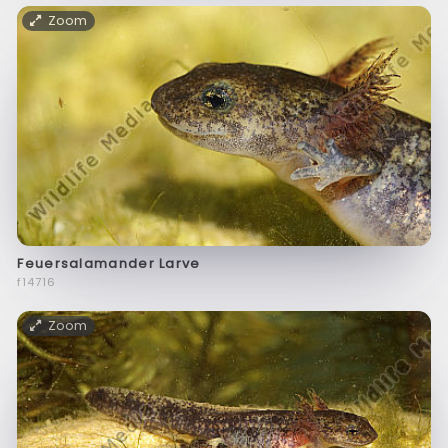
Zoom
Feuersalamander Larve
f14716
Zoom