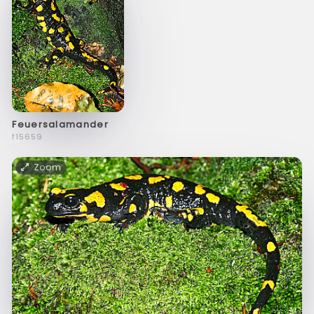
Feuersalamander
f15659
Zoom