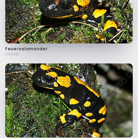
Feuersalamander
f15656
Zoom