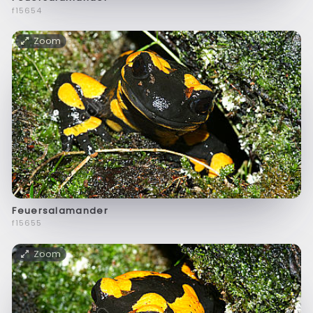
f15654
Zoom
Feuersalamander
f15655
Zoom