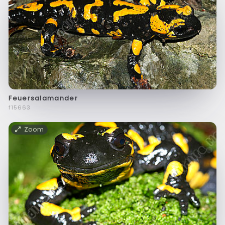
Feuersalamander
f15663
Zoom