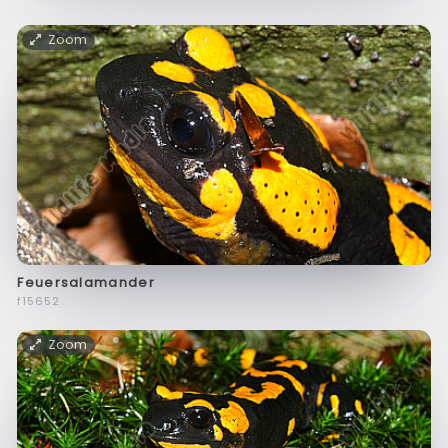
Zoom
Feuersalamander
f15652
Zoom