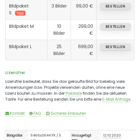
Bildpaket
3 Bilder
99,00 €
BESTELLEN
S
Tipp
Bildpaket M
10
299,00
BESTELLEN
Bilder
€
Bildpaket L
25
699,00
BESTELLEN
Bilder
€
Lizenzfrei
Lizenzfrei bedeutet, dass Sie das gekaufte Bild für beliebig viele
Anwendungen bzw. Projekte verwenden dürfen, ohne eine neue
Lizenz kaufen zu müssen. In der
Preisliste
finden Sie die aktuellen
Tarife. Für eine Bestellung senden Sie uns bitte eine
E-Mail Anfrage
.
Kontakt
FAQ
Sicheres Einkaufen
5466x3644 PX / 5
12.10.2020
Bildgröße:
Hinzugefügt