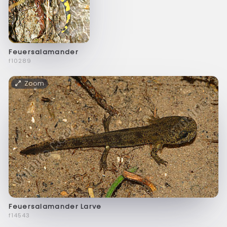
Feuersalamander
f10289
Zoom
Feuersalamander Larve
f14543